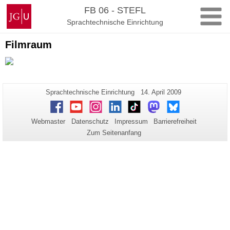
Zum
Johannes
FB 06 - STEFL
Inhalt
Gutenberg-
Sprachtechnische Einrichtung
springen
Universität
Mainz
Filmraum
Zusätzliche
Seiten-
Letzte
Sprachtechnische Einrichtung
14. April 2009
Name:
Aktualisierung:
Informationen
Facebook
Youtube
Instagram
LinkedIn
TikTok
Mastodon
Bluesky
zu
Webmaster
Datenschutz
Impressum
Barrierefreiheit
dieser
Zum Seitenanfang
Seite